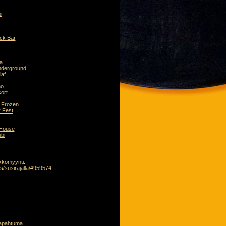
i
ck Bar
a
derground
laf
mo
ort
 Frozen
 Fest
 House
bi
kkomyynti:
us/susirajalla/#959574
tapahtuma