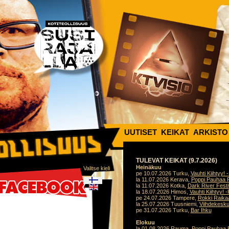
UUTISET
KEIKAT
ARKISTO
TULEVAT KEIKAT (9.7.2026)
Heinäkuu
Valitse kieli
pe 10.07.2026 Turku,
Vauhti Kiihtyy! 
la 11.07.2026 Kerava,
Poppi Pauhaa F
la 11.07.2026 Kotka,
Dark River Festi
la 18.07.2026 Himos,
Vauhti Kiihtyy! -
pe 24.07.2026 Tampere,
Rokki Raika
la 25.07.2026 Tuusniemi,
Viihdekesku
pe 31.07.2026 Turku,
Bar Ihku
Elokuu
la 01.08.2026 Rauma,
Poppi Pauhaa F