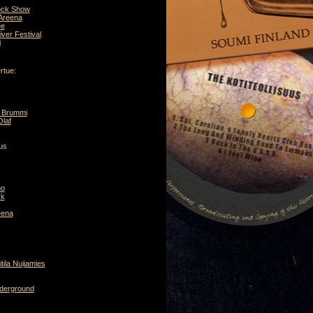
ock Show
Areena
ee
ver Festival
i
rtue:
a Brummi
Olaf
uus
mo
ck
eena
itila Nuijamies
derground