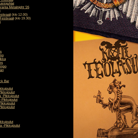
uistojuhlat
anta Metalnight '26
i
stivaali
(klo 12.00)
-Festivaali
(klo 19.30)
i
us
amo
tikka
es
Tempo
ari
ck Bar
kkujoulut
ikkujoulut
 -Pikkujoulut
-Pikkujoulut
ikkujoulut
ikkujoulut
kkujoulut
a -Pikkujoulut