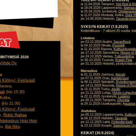
TULEVAT KEIKAT (7.4.2026)
la 11.04.2026 Tampere,
Hot Rod & R
la 18.04.2026 Lappeenranta,
Saimaa 
la 25.04.2026 Jyväskylä,
Ohelanauk
la 11.07.2026 Honkala, Kotka,
Dark Ri
pe 14.08.2026 Helsinki,
Tavastia-klub
SYKSYN KEIKAT (7.9.2025)
Kotiteollisuus - 7-albumi 20 vuotta -kie
Lokakuu
pe 03.10.2025 Iisalmi,
SavasRock
la 04.10.2025 Nivala,
Puustelli
la 11.10.2025 Rauma,
Kulttuurikuppil
pe 17.10.2025 Savonlinna,
House of 
pe 24.10.2025 Vantaa,
Tulisuudelma
INTYMISIÄ 2026
to 30.10.2025 Tuusula,
Krapin Paja
Viihde Oy
pe 31.10.2025 Helsinki, yksityistilais
Marraskuu
u
la 01.11.2025 Joensuu,
Kerubi
pe 07.11.2025 Oulu,
Kantakrouvi
 Kiihtyy! -Festivaali
la 08.11.2025 Seinäjoki,
Rytmikorjaa
pe 14.11.2025 Kouvola,
House of Ro
Kerava,
la 15.11.2025 Turku,
Apollo
ali
(klo 15.30)
pe 21.11.2025 Lohja,
Ykkös-Lohja Ar
la 22.11.2025 Jyväskylä,
Lutakko
 Kotka,
pe 28.11.2025 Tampere,
Olympia
l
(klo 21.00)
la 29.11.2025 Uusikaupunki, A
quarius
 Kiihtyy! -Festivaali
Joulukuu
e,
Rokki Raikaa
pe 05.12.2025 Lappeenranta,
Kulttuur
la 06.12.2025 Helsinki,
Tavastia
ihdekeskus Hojo Hojo
pe 12.12.2025 Lahti,
Finlandia-klubi
la 13.12.2025 Kuopio,
Sawohouse Un
ku,
Bar Ihku
KEIKAT (30.9.2024)