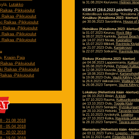
la 31.08.2024 Kiuruvesi,
Helmen Venet
kylä,
Lutakko
KEIKAT (28.6.2023 päivitetty 25
Raikaa -Pikkujoulut
Kotiteollisuus kiertueella: "Kesäloma 2
 Raikaa -Pikkujoulut
Kesäkuu (Kesäloma 2023 -kiertue)
pe 30.06.2023 Savonlinna,
House of 
i Raikaa -Pikkujoulut
i Raikaa -Pikkujoulut
Heinäkuu (Kesäloma 2023 -kiertue
la 01.07.2023 Keuruu,
Rock Bike
 Raikaa -Pikkujoulut
la 08.07.2023 Karkkila,
Sunset Beach
 Raikaa -Pikkujoulut
pe 14.07.2023 Nivala,
Kapinafest
la 15.07.2023 Mikkeli,
Ravintola Kivija
pe 21.07.2023 Oulu,
Kantakrouvi
u
la 22.07.2023 Sotkamo,
Ravintola Me
la,
Krapin Paja
Elokuu (Kesäloma 2023 -kiertue)
pe 04.08.2023 Lappeenranta,
Kulttuur
Raikaa -Pikkujoulut
la 05.08.2023 Pyhtää,
Pyhtään Kulttuu
ki Raikaa -Pikkujoulut
la 12.08.2023 Kouvola,
Koria Roll
pe 18.08.2023 Reisjärvi,
Kartanohotell
Raikaa -Pikkujoulut
la 19.08.2023 Oulu,
Vauhti Kiihtyy Oulu
la 26.8.2023 Valkeakoski,
Waltikan Ve
la 26.08.2023 Tampere,
Vauhti Kiihtyy
Lokakuu (Helvetistä itään -kiertue)
pe 06.10.2023 Ähtäri,
Ä-klubi
la 07.10.2023 Rauma,
Kulttuurikuppi
pe 13.10.2023 Oulu,
Toppila Klubi
la 14.10.2023 Seinäjoki,
Rytmikorjaa
pe 20.10.2023 Helsinki,
Tavastia-klub
la 21.10.2023 Jyväskylä,
Lutakko
pe 27.10.2023 Kotka,
Ravintola Leikar
18 - 21.08.2018
la 28.10.2023 Tampere,
Tavara-asem
18 - 05.04.2018
Marraskuu (Helvetistä itään -kiert
18 - 20.02.2018
pe 03.11.2023 Turku,
Logomo - Teatr
la 04.11.2023 Lahti,
Finlandia-klubi
18 - 19.01.2018