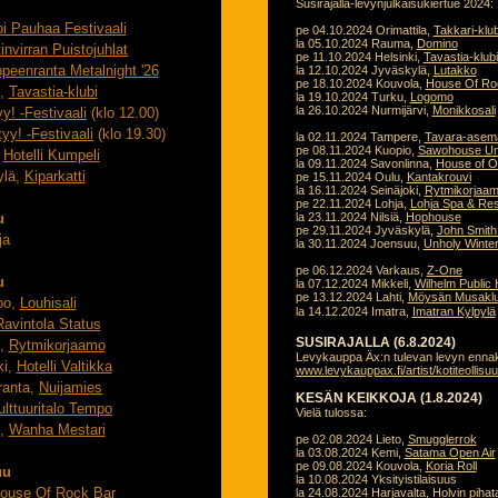
Susirajalla-levynjulkaisukiertue 2024:
i Pauhaa Festivaali
pe 04.10.2024 Orimattila,
Takkari-klub
la 05.10.2024 Rauma,
Domino
tinvirran Puistojuhlat
pe 11.10.2024 Helsinki,
Tavastia-klubi
peenranta Metalnight '26
la 12.10.2024 Jyväskylä,
Lutakko
pe 18.10.2024 Kouvola,
House Of Ro
i,
Tavastia-klubi
la 19.10.2024 Turku,
Logomo
la 26.10.2024 Nurmijärvi,
Monikkosali
yy! -Festivaali
(klo 12.00)
tyy! -Festivaali
(klo 19.30)
la 02.11.2024 Tampere,
Tavara-asem
pe 08.11.2024 Kuopio,
Sawohouse Un
,
Hotelli Kumpeli
la 09.11.2024 Savonlinna,
House of O
ylä,
Kiparkatti
pe 15.11.2024 Oulu,
Kantakrouvi
la 16.11.2024 Seinäjoki,
Rytmikorjaa
pe 22.11.2024 Lohja,
Lohja Spa & Res
u
la 23.11.2024 Nilsiä,
Hophouse
pe 29.11.2024 Jyväskylä,
John Smith
ja
la 30.11.2024 Joensuu,
Unholy Winter
pe 06.12.2024 Varkaus,
Z-One
u
la 07.12.2024 Mikkeli,
Wilhelm Public
pe 13.12.2024 Lahti,
Möysän Musaklu
oo,
Louhisali
la 14.12.2024 Imatra,
Imatran Kylpylä
Ravintola Status
SUSIRAJALLA (6.8.2024)
i,
Rytmikorjaamo
Levykauppa Äx:n tulevan levyn enna
ki,
Hotelli Valtikka
www.levykauppax.fi/artist/kotiteollisu
ranta,
Nuijamies
KESÄN KEIKKOJA (1.8.2024)
ulttuuritalo Tempo
Vielä tulossa:
i,
Wanha Mestari
pe 02.08.2024 Lieto,
Smugglerrok
la 03.08.2024 Kemi,
Satama Open Air
pe 09.08.2024 Kouvola,
Koria Roll
uu
la 10.08.2024 Yksityistilaisuus
ouse Of Rock Bar
la 24.08.2024 Harjavalta,
Holvin piha