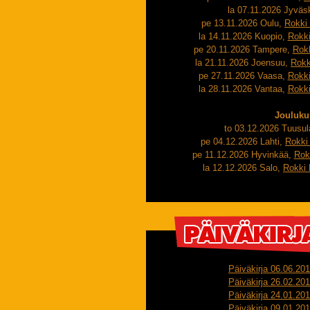
la 07.11.2026 Jyväs
pe 13.11.2026 Oulu,
Rokki 
la 14.11.2026 Kuopio,
Rokki
pe 20.11.2026 Tampere,
Rokk
la 21.11.2026 Joensuu,
Rokk
pe 27.11.2026 Vaasa,
Rokki
la 28.11.2026 Vantaa,
Rokki
Jouluku
to 03.12.2026 Tuusu
pe 04.12.2026 Lahti,
Rokki 
pe 11.12.2026 Hyvinkää,
Rok
la 12.12.2026 Salo,
Rokki 
Päiväkirja 06.06.20
Päiväkirja 26.02.20
Päiväkirja 24.01.20
Päiväkirja 09.01.20