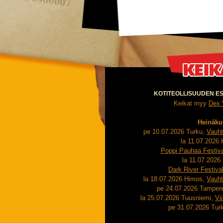
KOTITEOLLISUUDEN ESI
Keikat myy
Dex 
Heinäku
pe 10.07.2026 Turku,
Vauhti
la 11.07.2026 
Poppi Pauhaa Festiva
la 11.07.2026
Dark River Festiva
la 18.07.2026 Himos,
Vauhti
pe 24.07.2026 Tamper
la 25.07.2026 Tuusniemi,
Vi
pe 31.07.2026 Tur