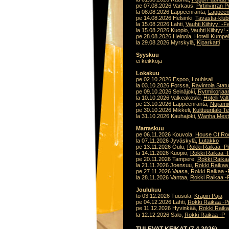
pe 07.08.2026 Varkaus,
Pirtinvirran P
la 08.08.2026 Lappeenranta,
Lappeenr
pe 14.08.2026 Helsinki,
Tavastia-klub
la 15.08.2026 Lahti,
Vauhti Kiihtyy! -Fe
la 15.08.2026 Kuopio,
Vauhti Kiihtyy! 
pe 28.08.2026 Heinola,
Hotelli Kumpel
la 29.08.2026 Myrskylä,
Kiparkatti
Syyskuu
ei keikkoja
Lokakuu
pe 02.10.2026 Espoo,
Louhisali
la 03.10.2026 Forssa,
Ravintola Stat
pe 09.10.2026 Seinäjoki,
Rytmikorja
la 10.10.2026 Valkeakoski,
Hotelli Val
pe 23.10.2026 Lappeenranta,
Nuijami
pe 30.10.2026 Mikkeli,
Kulttuuritalo 
la 31.10.2026 Kauhajoki,
Wanha Mest
Marraskuu
pe 06.11.2026 Kouvola,
House Of Ro
la 07.11.2026 Jyväskylä,
Lutakko
pe 13.11.2026 Oulu,
Rokki Raikaa -Pi
la 14.11.2026 Kuopio,
Rokki Raikaa -P
pe 20.11.2026 Tampere,
Rokki Raikaa
la 21.11.2026 Joensuu,
Rokki Raikaa 
pe 27.11.2026 Vaasa,
Rokki Raikaa -P
la 28.11.2026 Vantaa,
Rokki Raikaa -P
Joulukuu
to 03.12.2026 Tuusula,
Krapin Paja
pe 04.12.2026 Lahti,
Rokki Raikaa -Pi
pe 11.12.2026 Hyvinkää,
Rokki Raika
la 12.12.2026 Salo,
Rokki Raikaa -P