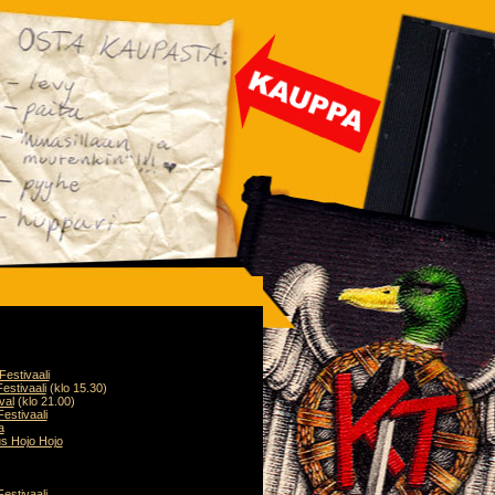
-Festivaali
estivaali
(klo 15.30)
val
(klo 21.00)
Festivaali
a
s Hojo Hojo
estivaali