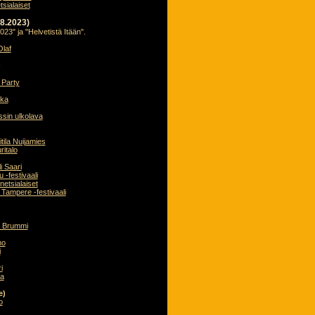
sialaiset
.8.2023)
023" ja "Helvetistä Itään".
Olaf
)
 Party
lka
ssin ulkolava
itila Nuijamies
ritalo
i Saari
 -festivaali
netsialaiset
 Tampere -festivaali
la Brummi
mo
i
i
a
ue)
o